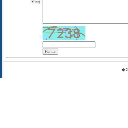
Mesej :
:
� 20