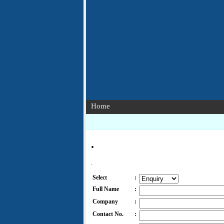
Home
.
.
Select
:
Full Name
:
Company
:
Contact No.
: