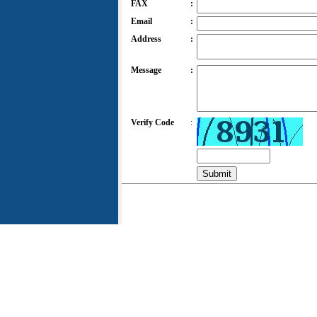
FAX
:
Email
:
Address
:
Message
:
Verify Code
: